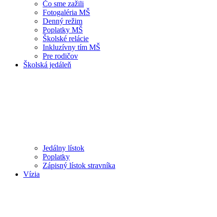
Čo sme zažili
Fotogaléria MŠ
Denný režim
Poplatky MŠ
Školské relácie
Inkluzívny tím MŠ
Pre rodičov
Školská jedáleň
Jedálny lístok
Poplatky
Zápisný lístok stravníka
Vízia