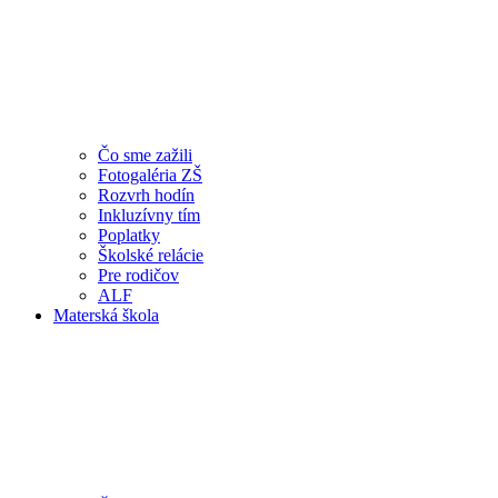
Čo sme zažili
Fotogaléria ZŠ
Rozvrh hodín
Inkluzívny tím
Poplatky
Školské relácie
Pre rodičov
ALF
Materská škola