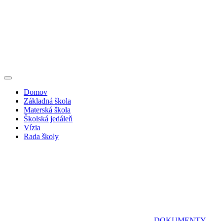
Domov
Základná škola
Materská škola
Školská jedáleň
Vízia
Rada školy
DOKUMENTY