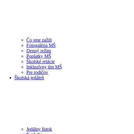
Čo sme zažili
Fotogaléria MŠ
Denný režim
Poplatky MŠ
Školské relácie
Inkluzívny tím MŠ
Pre rodičov
Školská jedáleň
Jedálny lístok