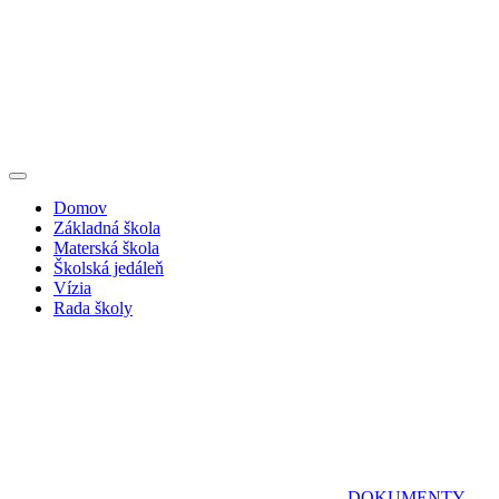
Domov
Základná škola
Materská škola
Školská jedáleň
Vízia
Rada školy
DOKUMENTY