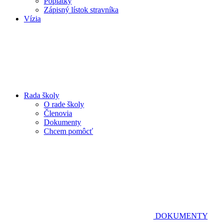
Poplatky
Zápisný lístok stravníka
Vízia
Rada školy
O rade školy
Členovia
Dokumenty
Chcem pomôcť
DOKUMENTY