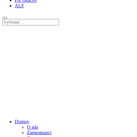
Pre rodičov
ALF
Domov
O nás
Zamestnanci