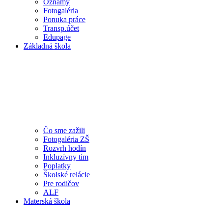
Oznamy
Fotogaléria
Ponuka práce
Transp.účet
Edupage
Základná škola
Čo sme zažili
Fotogaléria ZŠ
Rozvrh hodín
Inkluzívny tím
Poplatky
Školské relácie
Pre rodičov
ALF
Materská škola