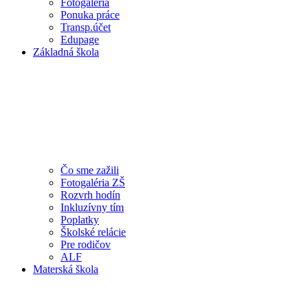
Fotogaléria
Ponuka práce
Transp.účet
Edupage
Základná škola
Čo sme zažili
Fotogaléria ZŠ
Rozvrh hodín
Inkluzívny tím
Poplatky
Školské relácie
Pre rodičov
ALF
Materská škola