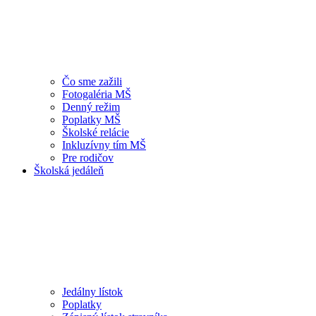
Čo sme zažili
Fotogaléria MŠ
Denný režim
Poplatky MŠ
Školské relácie
Inkluzívny tím MŠ
Pre rodičov
Školská jedáleň
Jedálny lístok
Poplatky