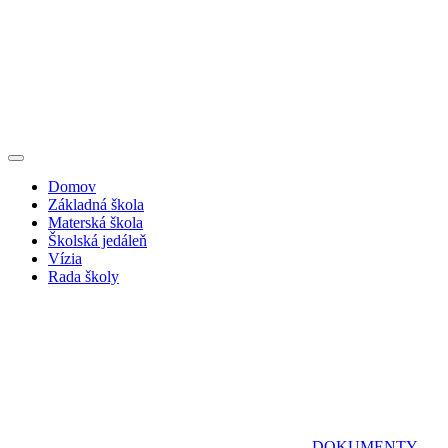
Domov
Základná škola
Materská škola
Školská jedáleň
Vízia
Rada školy
DOKUMENTY