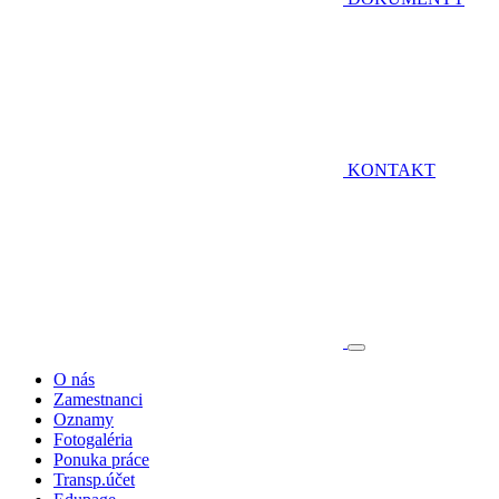
KONTAKT
O nás
Zamestnanci
Oznamy
Fotogaléria
Ponuka práce
Transp.účet