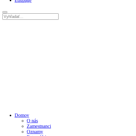
Edupage
Domov
O nás
Zamestnanci
Oznamy