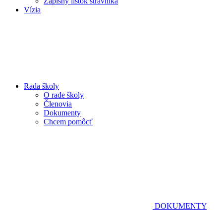
Zápisný lístok stravníka
Vízia
Rada školy
O rade školy
Členovia
Dokumenty
Chcem pomôcť
DOKUMENTY