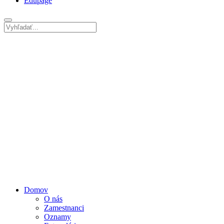
Edupage
Domov
O nás
Zamestnanci
Oznamy