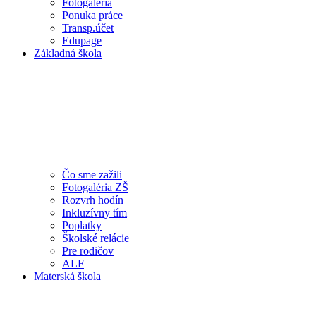
Fotogaléria
Ponuka práce
Transp.účet
Edupage
Základná škola
Čo sme zažili
Fotogaléria ZŠ
Rozvrh hodín
Inkluzívny tím
Poplatky
Školské relácie
Pre rodičov
ALF
Materská škola