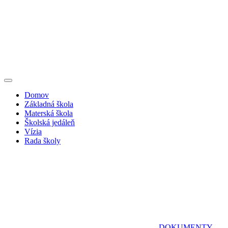
Domov
Základná škola
Materská škola
Školská jedáleň
Vízia
Rada školy
DOKUMENTY