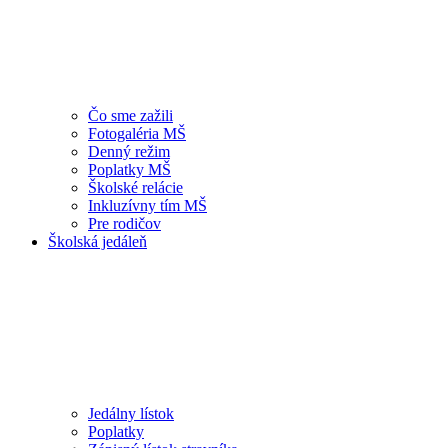
Čo sme zažili
Fotogaléria MŠ
Denný režim
Poplatky MŠ
Školské relácie
Inkluzívny tím MŠ
Pre rodičov
Školská jedáleň
Jedálny lístok
Poplatky