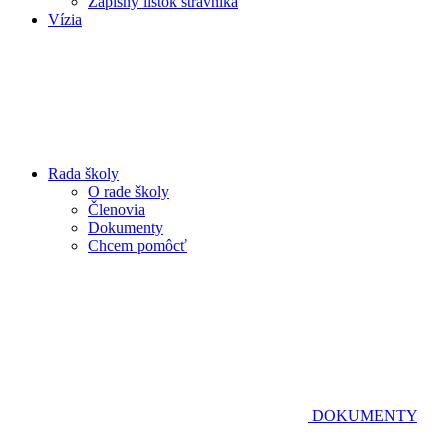
Zápisný lístok stravníka
Vízia
Rada školy
O rade školy
Členovia
Dokumenty
Chcem pomôcť
DOKUMENTY