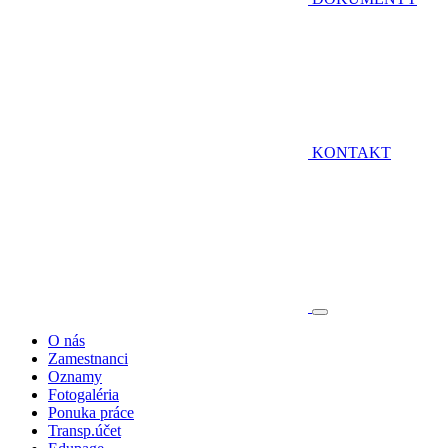
KONTAKT
O nás
Zamestnanci
Oznamy
Fotogaléria
Ponuka práce
Transp.účet