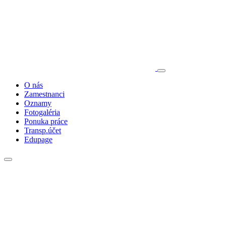
O nás
Zamestnanci
Oznamy
Fotogaléria
Ponuka práce
Transp.účet
Edupage