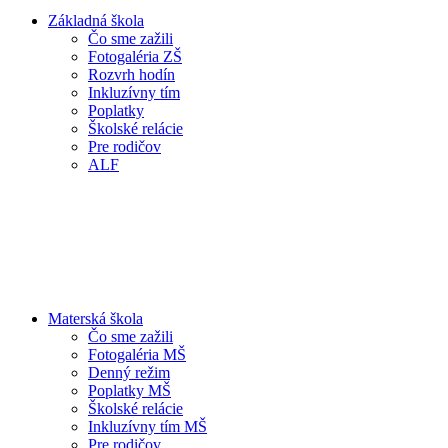
Základná škola
Čo sme zažili
Fotogaléria ZŠ
Rozvrh hodín
Inkluzívny tím
Poplatky
Školské relácie
Pre rodičov
ALF
Materská škola
Čo sme zažili
Fotogaléria MŠ
Denný režim
Poplatky MŠ
Školské relácie
Inkluzívny tím MŠ
Pre rodičov