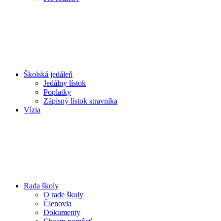
Školská jedáleň
Jedálny lístok
Poplatky
Zápisný lístok stravníka
Vízia
Rada školy
O rade školy
Členovia
Dokumenty