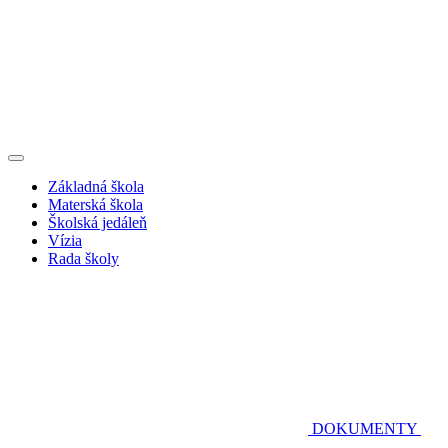
Základná škola
Materská škola
Školská jedáleň
Vízia
Rada školy
DOKUMENTY