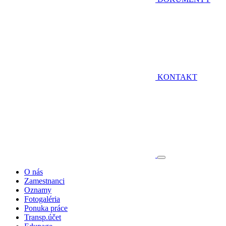
KONTAKT
O nás
Zamestnanci
Oznamy
Fotogaléria
Ponuka práce
Transp.účet