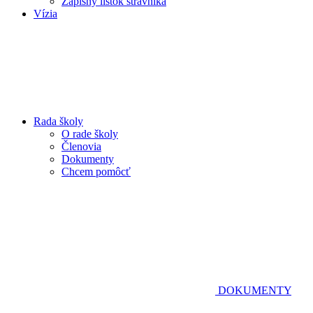
Zápisný lístok stravníka
Vízia
Rada školy
O rade školy
Členovia
Dokumenty
Chcem pomôcť
DOKUMENTY