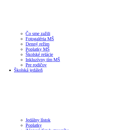
Čo sme zažili
Fotogaléria MŠ
Denný režim
Poplatky MŠ
Školské relácie
Inkluzívny tím MŠ
Pre rodičov
Školská jedáleň
Jedálny lístok
Poplatky