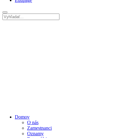
Edupage
Domov
O nás
Zamestnanci
Oznamy