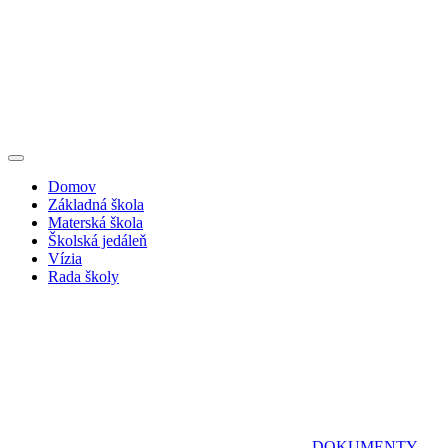
Domov
Základná škola
Materská škola
Školská jedáleň
Vízia
Rada školy
DOKUMENTY