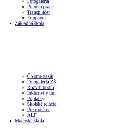
Fotogaléria
Ponuka práce
Transp.účet
Edupage
Základná škola
Čo sme zažili
Fotogaléria ZŠ
Rozvrh hodín
Inkluzívny tím
Poplatky
Školské relácie
Pre rodičov
ALF
Materská škola