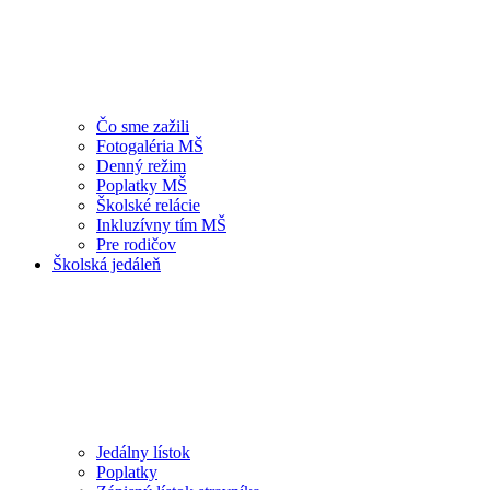
Čo sme zažili
Fotogaléria MŠ
Denný režim
Poplatky MŠ
Školské relácie
Inkluzívny tím MŠ
Pre rodičov
Školská jedáleň
Jedálny lístok
Poplatky