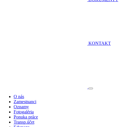
KONTAKT
O nás
Zamestnanci
Oznamy
Fotogaléria
Ponuka práce
Transp.účet