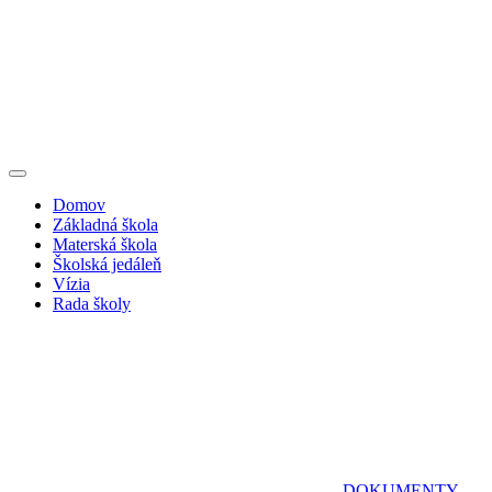
Domov
Základná škola
Materská škola
Školská jedáleň
Vízia
Rada školy
DOKUMENTY