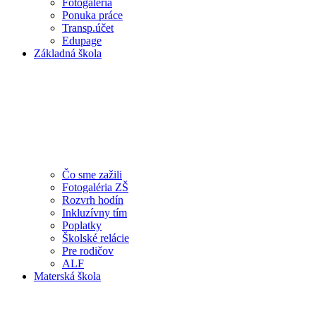
Fotogaléria
Ponuka práce
Transp.účet
Edupage
Základná škola
Čo sme zažili
Fotogaléria ZŠ
Rozvrh hodín
Inkluzívny tím
Poplatky
Školské relácie
Pre rodičov
ALF
Materská škola