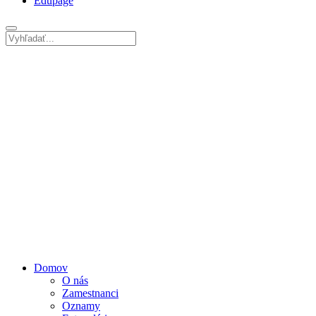
Edupage
Domov
O nás
Zamestnanci
Oznamy