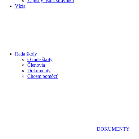
Zápisný lístok stravníka
Vízia
Rada školy
O rade školy
Členovia
Dokumenty
Chcem pomôcť
DOKUMENTY