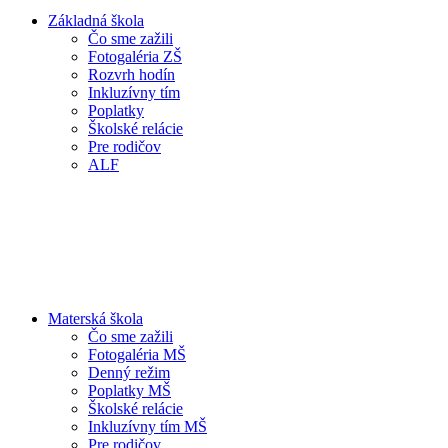
Základná škola
Čo sme zažili
Fotogaléria ZŠ
Rozvrh hodín
Inkluzívny tím
Poplatky
Školské relácie
Pre rodičov
ALF
Materská škola
Čo sme zažili
Fotogaléria MŠ
Denný režim
Poplatky MŠ
Školské relácie
Inkluzívny tím MŠ
Pre rodičov