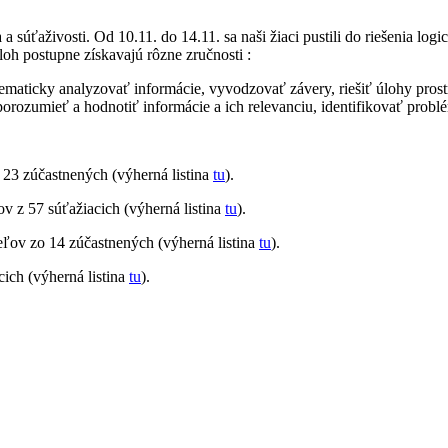
 a súťaživosti. Od 10.11. do 14.11. sa naši žiaci pustili do riešenia l
loh postupne získavajú rôzne zručnosti :
maticky analyzovať informácie, vyvodzovať závery, riešiť úlohy prost
orozumieť a hodnotiť informácie a ich relevanciu, identifikovať probl
 23 zúčastnených (výherná listina
tu
).
ov z 57 súťažiacich (výherná listina
tu
).
eľov zo 14 zúčastnených (výherná listina
tu
).
cich (výherná listina
tu
).