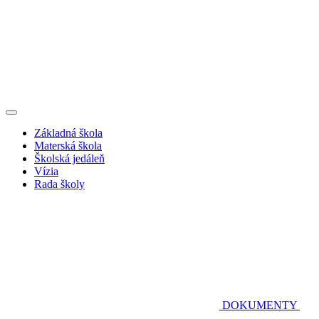
Základná škola
Materská škola
Školská jedáleň
Vízia
Rada školy
DOKUMENTY