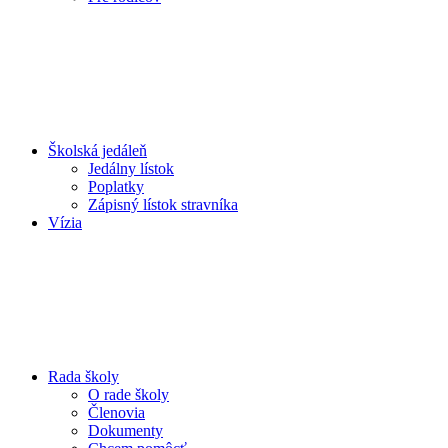
Školská jedáleň
Jedálny lístok
Poplatky
Zápisný lístok stravníka
Vízia
Rada školy
O rade školy
Členovia
Dokumenty