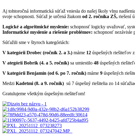
Aj tohtoročná informatická súťaž vniesla do našej školy vlnu nadšenia
svoje schopnosti. Súťaž je určená žiakom
od 2. ročníka ZŠ,
riešení ú
Logické a algoritmické myslenie:
schopnosť logicky uvažovať, syste
Informatické myslenie a riešenie problémov:
schopnosť nezávisle p
Súťažili sme v štyroch kategóriách:
V kategórii Drobec (ročník 2. a 3.)
máme
12
úspešných riešiteľov z
V ategórii Bobrík (4. a 5. ročník)
sa umiestilo
48
úspešných riešiteľ
V kategórii Benjamín (od 6. po 7. ročník)
máme
9
úspešných riešit
Medzi
Kadetmi (8. a 9. ročník)
sú 7 úspešný riešitelia zo 14 súťažia
Gratulujeme všetkým úspešným riešiteľom!