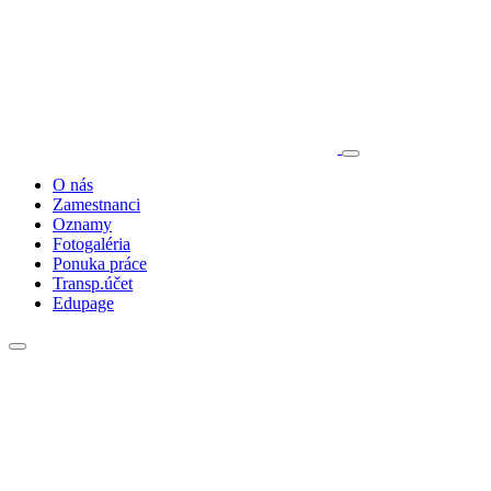
O nás
Zamestnanci
Oznamy
Fotogaléria
Ponuka práce
Transp.účet
Edupage