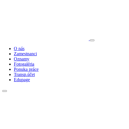
O nás
Zamestnanci
Oznamy
Fotogaléria
Ponuka práce
Transp.účet
Edupage