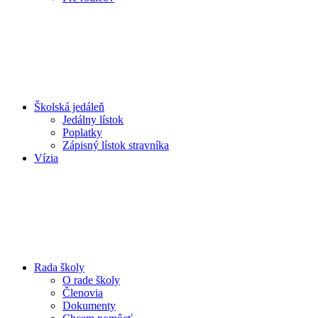
Školská jedáleň
Jedálny lístok
Poplatky
Zápisný lístok stravníka
Vízia
Rada školy
O rade školy
Členovia
Dokumenty