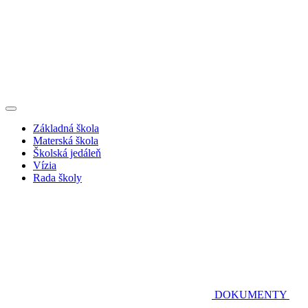
Základná škola
Materská škola
Školská jedáleň
Vízia
Rada školy
DOKUMENTY