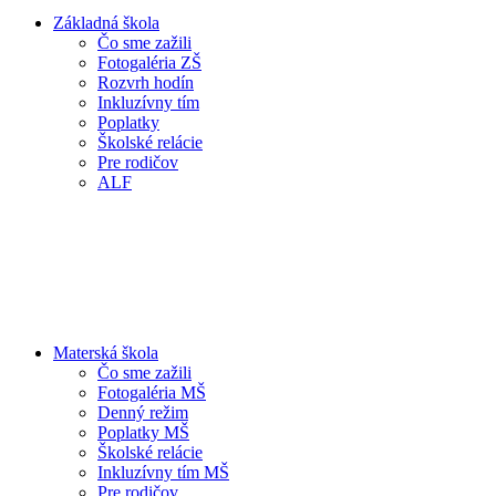
Základná škola
Čo sme zažili
Fotogaléria ZŠ
Rozvrh hodín
Inkluzívny tím
Poplatky
Školské relácie
Pre rodičov
ALF
Materská škola
Čo sme zažili
Fotogaléria MŠ
Denný režim
Poplatky MŠ
Školské relácie
Inkluzívny tím MŠ
Pre rodičov