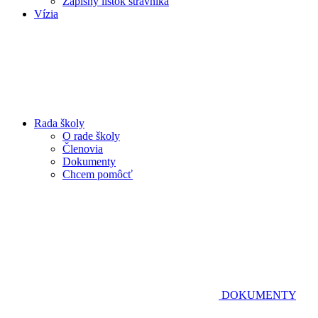
Zápisný lístok stravníka
Vízia
Rada školy
O rade školy
Členovia
Dokumenty
Chcem pomôcť
DOKUMENTY