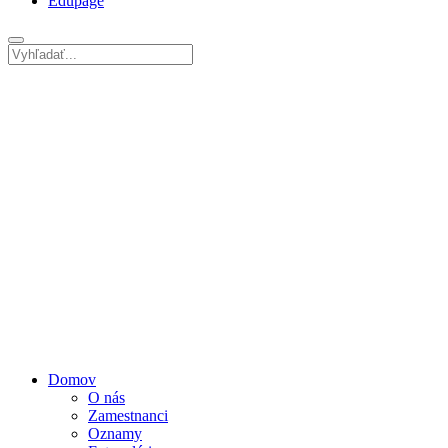
Edupage
Domov
O nás
Zamestnanci
Oznamy