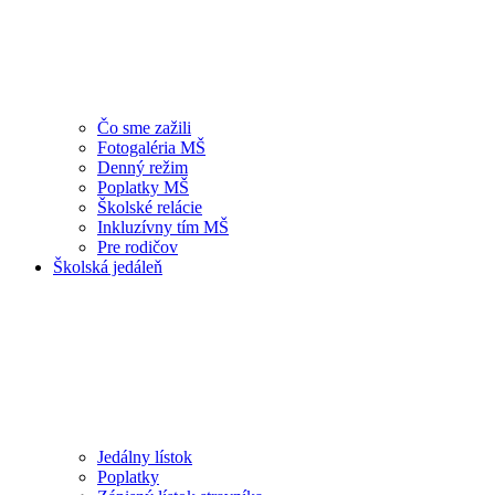
Čo sme zažili
Fotogaléria MŠ
Denný režim
Poplatky MŠ
Školské relácie
Inkluzívny tím MŠ
Pre rodičov
Školská jedáleň
Jedálny lístok
Poplatky