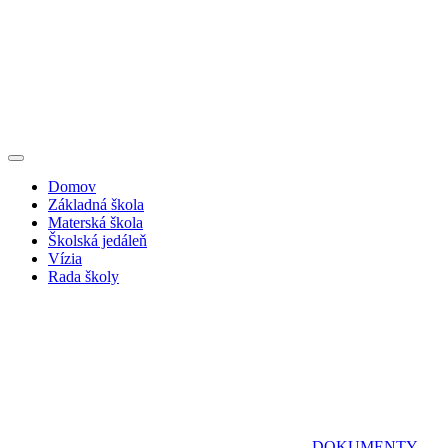
Domov
Základná škola
Materská škola
Školská jedáleň
Vízia
Rada školy
DOKUMENTY