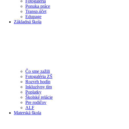
Fotogaléria
Ponuka práce
Transp.účet
Edupage
Základná škola
Čo sme zažili
Fotogaléria ZŠ
Rozvrh hodín
Inkluzívny tím
Poplatky
Školské relácie
Pre rodičov
ALF
Materská škola