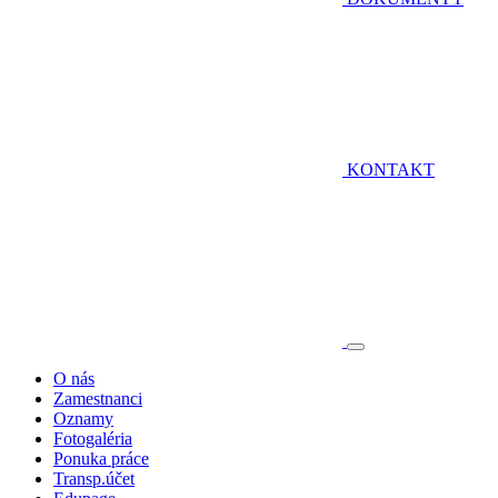
KONTAKT
O nás
Zamestnanci
Oznamy
Fotogaléria
Ponuka práce
Transp.účet