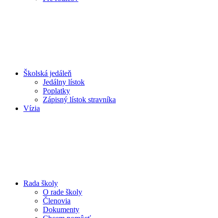
Školská jedáleň
Jedálny lístok
Poplatky
Zápisný lístok stravníka
Vízia
Rada školy
O rade školy
Členovia
Dokumenty