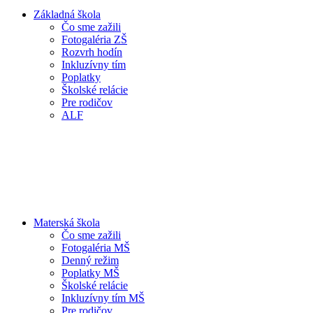
Základná škola
Čo sme zažili
Fotogaléria ZŠ
Rozvrh hodín
Inkluzívny tím
Poplatky
Školské relácie
Pre rodičov
ALF
Materská škola
Čo sme zažili
Fotogaléria MŠ
Denný režim
Poplatky MŠ
Školské relácie
Inkluzívny tím MŠ
Pre rodičov