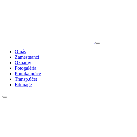
O nás
Zamestnanci
Oznamy
Fotogaléria
Ponuka práce
Transp.účet
Edupage