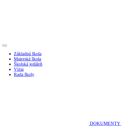
Základná škola
Materská škola
Školská jedáleň
Vízia
Rada školy
DOKUMENTY