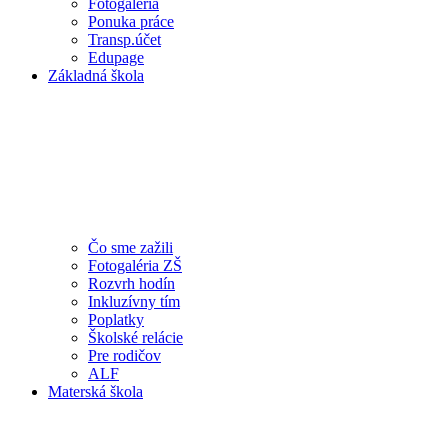
Fotogaléria
Ponuka práce
Transp.účet
Edupage
Základná škola
Čo sme zažili
Fotogaléria ZŠ
Rozvrh hodín
Inkluzívny tím
Poplatky
Školské relácie
Pre rodičov
ALF
Materská škola