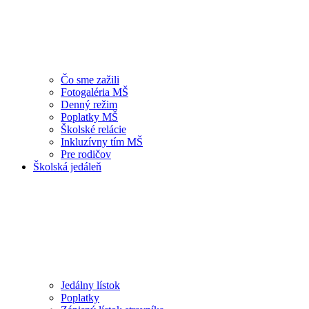
Čo sme zažili
Fotogaléria MŠ
Denný režim
Poplatky MŠ
Školské relácie
Inkluzívny tím MŠ
Pre rodičov
Školská jedáleň
Jedálny lístok
Poplatky