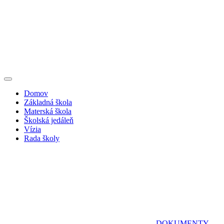
Domov
Základná škola
Materská škola
Školská jedáleň
Vízia
Rada školy
DOKUMENTY