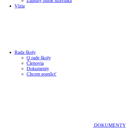
Zápisný lístok stravníka
Vízia
Rada školy
O rade školy
Členovia
Dokumenty
Chcem pomôcť
DOKUMENTY