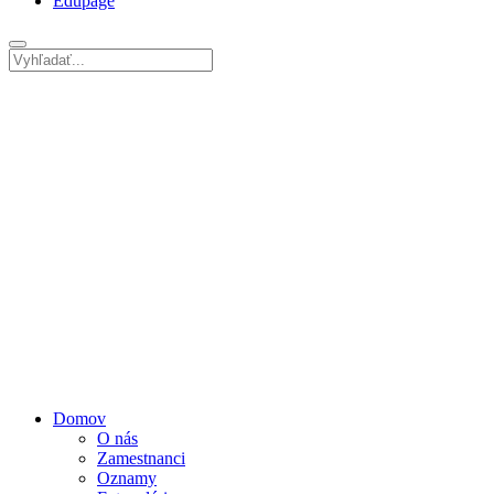
Edupage
Domov
O nás
Zamestnanci
Oznamy