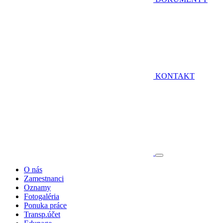
KONTAKT
O nás
Zamestnanci
Oznamy
Fotogaléria
Ponuka práce
Transp.účet