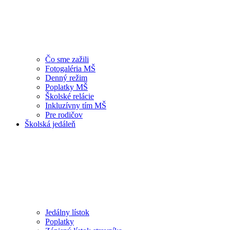
Čo sme zažili
Fotogaléria MŠ
Denný režim
Poplatky MŠ
Školské relácie
Inkluzívny tím MŠ
Pre rodičov
Školská jedáleň
Jedálny lístok
Poplatky