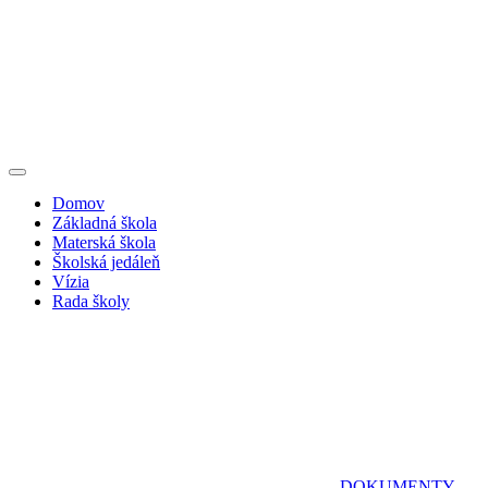
Domov
Základná škola
Materská škola
Školská jedáleň
Vízia
Rada školy
DOKUMENTY