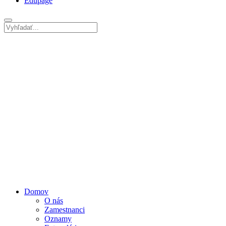
Edupage
Domov
O nás
Zamestnanci
Oznamy