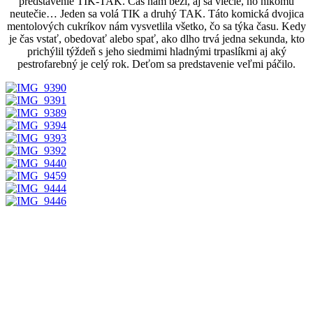
predstavenie TIK-TAK. Čas nám beží, aj sa vlečie, no nikomu
neutečie… Jeden sa volá TIK a druhý TAK. Táto komická dvojica
mentolových cukríkov nám vysvetlila všetko, čo sa týka času. Kedy
je čas vstať, obedovať alebo spať, ako dlho trvá jedna sekunda, kto
prichýlil týždeň s jeho siedmimi hladnými trpaslíkmi aj aký
pestrofarebný je celý rok. Deťom sa predstavenie veľmi páčilo.