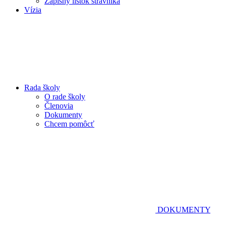
Zápisný lístok stravníka
Vízia
Rada školy
O rade školy
Členovia
Dokumenty
Chcem pomôcť
DOKUMENTY