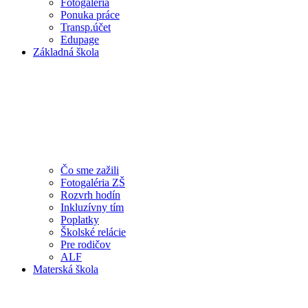
Fotogaléria
Ponuka práce
Transp.účet
Edupage
Základná škola
Čo sme zažili
Fotogaléria ZŠ
Rozvrh hodín
Inkluzívny tím
Poplatky
Školské relácie
Pre rodičov
ALF
Materská škola