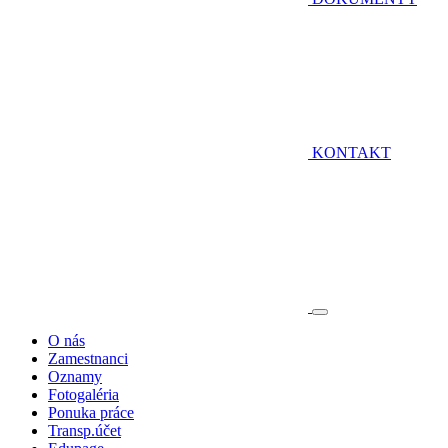
KONTAKT
O nás
Zamestnanci
Oznamy
Fotogaléria
Ponuka práce
Transp.účet